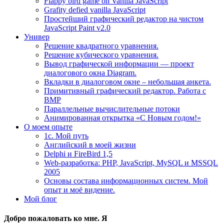
Flappy bird game on Vanilla JavaScript
Grafity defied vanilla JavaScript
Простейший графический редактор на чистом
JavaScript Paint v2.0
Универ
Решение квадратного уравнения.
Решение кубического уравнения.
Вывод графической информации — проект
диалогового окна Diagram.
Вкладки в диалоговом окне – небольшая анкета.
Примитивный графический редактор. Работа с
BMP
Параллельные вычислительные потоки
Анимированная открытка «С Новым годом!»
О моем опыте
1с. Мой путь
Английский в моей жизни
Delphi и FireBird 1,5
Web-разработка: PHP, JavaScript, MySQL и MSSQL
2005
Основы состава информационных систем. Мой
опыт и моё видение.
Мой блог
Добро пожаловать ко мне. Я