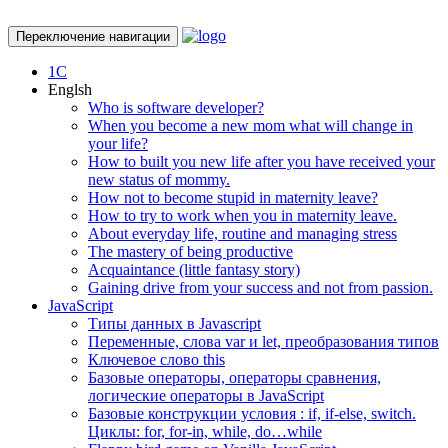
Переключение навигации
1С
Englsh
Who is software developer?
When you become a new mom what will change in
your life?
How to built you new life after you have received your
new status of mommy.
How not to become stupid in maternity leave?
How to try to work when you in maternity leave.
About everyday life, routine and managing stress
The mastery of being productive
Acquaintance (little fantasy story)
Gaining drive from your success and not from passion.
JavaScript
Типы данных в Javascript
Переменные, слова var и let, преобразования типов
Ключевое слово this
Базовые операторы, операторы сравнения,
логические операторы в JavaScript
Базовые конструкции условия : if, if-else, switch.
Циклы: for, for-in, while, do…while