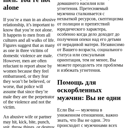
домашнего насилия или
alone
угнетения. Претесняемый
мужчина сталкивается с
нехваткой ресурсов, скептицизма
If you’re a man in an abusive
от полиции и препятствий
relationship, it’s important to
юридического характера,
know that you’re not alone.
особенно когда дело доходит до
It happens to men from all
получения опеки над его детьми
cultures and all walks of life.
от нерадивой матери. Независимо
Figures suggest that as many
от Вашего возраста, социального
as one in three victims of
статуса или сексуальная
domestic violence are male.
ориентация, тем не менее, Вы
However, men are often
можете преодолеть эти проблемы
reluctant to report abuse by
и избежать угнетения.
women because they feel
embarrassed, or they fear
Помощь для
they won’t be believed, or
worse, that police will
оскорбленных
assume that since they’re
мужчин: Вы не одни
male they are the perpetrator
of the violence and not the
victim.
Если Вы — мужчина в
униженном отношении, важно
An abusive wife or partner
знать, что Вы не одни. Это
may hit, kick, bite, punch,
происходит с мужчинами всех
spit, throw things, or destroy