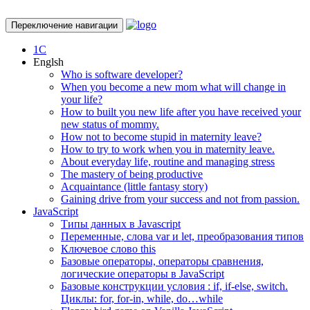
Переключение навигации
1С
Englsh
Who is software developer?
When you become a new mom what will change in
your life?
How to built you new life after you have received your
new status of mommy.
How not to become stupid in maternity leave?
How to try to work when you in maternity leave.
About everyday life, routine and managing stress
The mastery of being productive
Acquaintance (little fantasy story)
Gaining drive from your success and not from passion.
JavaScript
Типы данных в Javascript
Переменные, слова var и let, преобразования типов
Ключевое слово this
Базовые операторы, операторы сравнения,
логические операторы в JavaScript
Базовые конструкции условия : if, if-else, switch.
Циклы: for, for-in, while, do…while