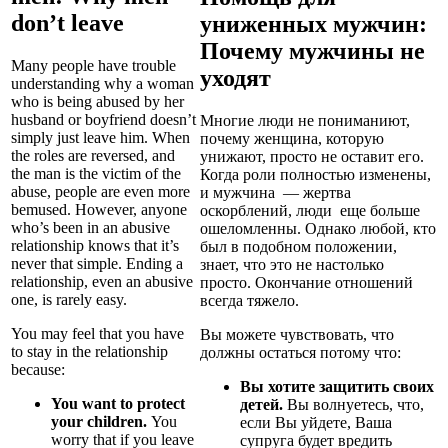
don’t leave
униженных мужчин:
Почему мужчины не
Many people have trouble
уходят
understanding why a woman
who is being abused by her
husband or boyfriend doesn’t
Многие люди не пониманиют,
simply just leave him. When
почему женщина, которую
the roles are reversed, and
унижают, просто не оставит его.
the man is the victim of the
Когда роли полностью изменены,
abuse, people are even more
и мужчина — жертва
bemused. However, anyone
оскорблений, люди еще больше
who’s been in an abusive
ошеломленны. Однако любой, кто
relationship knows that it’s
был в подобном положении,
never that simple. Ending a
знает, что это не настолько
relationship, even an abusive
просто. Окончание отношений
one, is rarely easy.
всегда тяжело.
You may feel that you have
Вы можете чувствовать, что
to stay in the relationship
должны остаться потому что:
because:
Вы хотите защитить своих
You want to protect
детей.
Вы волнуетесь, что,
your children.
You
если Вы уйдете, Ваша
worry that if you leave
супруга будет вредить