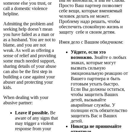
Вы не виноваты, и Вы не слабы.
someone else you trust, or
Просто Ваш партнер позволяет
call a domestic violence
себе вещи, которые вменяемый
helpline.
человек делать не может.
Проблему надо решать, чтобы
Admitting the problem and
обеспечить спокойную жизнь и
seeking help doesn’t mean
защиту себе и своим детям.
you have failed as a man or
as a husband. You are not to
Имея дело с Вашим обидчиком:
blame, and you are not
weak. As well as offering a
Уйдите, если это
sense of relief and providing
возможно.
Знайте о любых
some much needed support,
знаках, которые могут
sharing details of your abuse
вызвать сильную
can also be the first step in
эмоциональную реакцию от
building a case against your
Вашего партнера и быть
abuser and protecting your
готовым уехать быстро.
kids.
Если Вы должны остаться,
чтобы защитить Ваших
When dealing with your
детей, вызывайте
abusive partner:
аварийные службы. У
полиции есть обязательство
Leave if possible.
Be
защитить Вас и Ваших
aware of any signs that
детей.
may trigger a violent
Никогда не принимайте
response from your
ответные