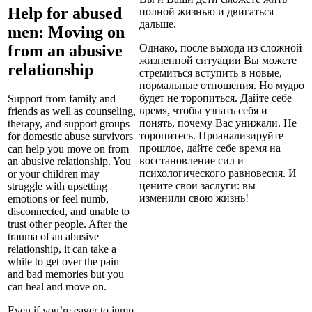
Help for abused
полной жизнью и двигаться
дальше.
men: Moving on
from an abusive
Однако, после выхода из сложной
жизненной ситуации Вы можете
relationship
стремиться вступить в новые,
нормальные отношения. Но мудро
будет не торопиться. Дайте себе
Support from family and
время, чтобы узнать себя и
friends as well as counseling,
понять, почему Вас унижали. Не
therapy, and support groups
торопитесь. Проанализируйте
for domestic abuse survivors
прошлое, дайте себе время на
can help you move on from
восстановление сил и
an abusive relationship. You
психологического равновесия. И
or your children may
цените свои заслуги: вы
struggle with upsetting
изменили свою жизнь!
emotions or feel numb,
disconnected, and unable to
trust other people. After the
trauma of an abusive
relationship, it can take a
while to get over the pain
and bad memories but you
can heal and move on.
Even if you’re eager to jump