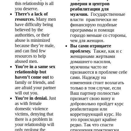
this relationship is all
доверия и центров
you deserve.
реабилитации для
There’s a lack of
мужчин.
Государственные
resources.
Many men
власти практически не
have difficulty being
финансирую подобные
believed by the
программы и помощи
authorities, or their
гораздо меньше со стороны,
abuse is minimized
чем для женщин.
because they’re male,
Вы сами отрицаете
and can find few
проблему.
Также, как и с
resources to help
женщинами жертвами
abused men.
домашнего насилия,
You’re in a same sex
мужчины часто не
relationship but
признаются в проблеме себе
haven’t come out
to
сами. Надежду на
family or friends, and
изменения стоит возлагать
are afraid your partner
только в том случае, если
will out you.
Ваш партнер полностью
You’re in denial.
Just
признает свою вину и
as with female
добровольно пройдет курс
domestic violence
реабилитации или
victims, denying that
корретирующий курс. Но
there is a problem in
это происходит крайне
your relationship will
редко. Так что спасти
only prolong the
отношения практически