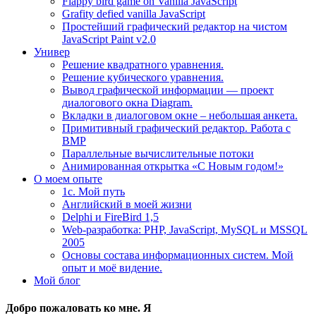
Flappy bird game on Vanilla JavaScript
Grafity defied vanilla JavaScript
Простейший графический редактор на чистом
JavaScript Paint v2.0
Универ
Решение квадратного уравнения.
Решение кубического уравнения.
Вывод графической информации — проект
диалогового окна Diagram.
Вкладки в диалоговом окне – небольшая анкета.
Примитивный графический редактор. Работа с
BMP
Параллельные вычислительные потоки
Анимированная открытка «С Новым годом!»
О моем опыте
1с. Мой путь
Английский в моей жизни
Delphi и FireBird 1,5
Web-разработка: PHP, JavaScript, MySQL и MSSQL
2005
Основы состава информационных систем. Мой
опыт и моё видение.
Мой блог
Добро пожаловать ко мне. Я