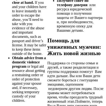
Получите совет по
close at hand.
If you
телефону доверия
или
and your children have
ресурса юридической
to leave instantly in
помощи о получении
order to escape the
защиты от Вашего партнера
abuse, you’ll need to
и, при необходимости,
take with you
временную опеку для
evidence of the abuse
Вашими детьми.
and important
documents, such as
Помощь для
passport and driver’s
license. It may be safer
униженных мужчин:
to keep these items
Жить новой жизнью
outside of the home.
Obtain advice from a
domestic violence
Поддержка со стороны семьи и
program
or legal aid
друзей, а также реадилитация и
resource about getting
группы поддержки помогут Вам
a restraining order or
идти дальше. Вы или Ваши дети
order of protection
сможете бороться с гнетущими
against your spouse
эмоциями, оцепением
and, if necessary,
недоверием другим людям. После
seeking temporary
травмы может потребоваться
custody of your
время, чтобы преодолеть трудный
children.
жизненный этап.Поймите, теперь
Вы и Ваши дети сможете жить