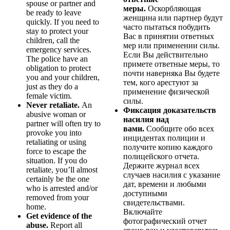
spouse or partner and
меры.
Оскорбляющая
be ready to leave
женщина или партнер будут
quickly. If you need to
часто пытаться побудить
stay to protect your
Вас в принятии ответных
children, call the
мер или применении силы.
emergency services.
Если Вы действительно
The police have an
примете ответные меры, то
obligation to protect
почти наверняка Вы будете
you and your children,
тем, кого арестуют за
just as they do a
применение физической
female victim.
силы.
Never retaliate.
An
Фиксация доказательств
abusive woman or
насилия над
partner will often try to
вами.
Сообщите обо всех
provoke you into
инцидентах полиции и
retaliating or using
получите копию каждого
force to escape the
полицейского отчета.
situation. If you do
Держите журнал всех
retaliate, you’ll almost
случаев насилия с указание
certainly be the one
дат, времени и любыми
who is arrested and/or
доступными
removed from your
свидетельствами.
home.
Включайте
Get evidence of the
фотографический отчет
abuse.
Report all