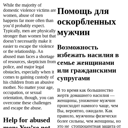
While the majority of
Помощь для
domestic violence victims are
women, abuse of men
оскорбленных
happens far more often than
you’d probably expect.
мужчин
Typically, men are physically
stronger than women but that
doesn’t necessarily make it
Возможность
easier to escape the violence
or the relationship. An
избежать насилия в
abused man faces a shortage
семье женщинами
of resources, skepticism from
police, and major legal
или гражданскими
obstacles, especially when it
супругами
comes to gaining custody of
his children from an abusive
mother. No matter your age,
В то время как большинство
occupation, or sexual
жертв домашнего насилия —
orientation, though, you can
женщины, унижение мужчин
overcome these challenges
происходит намного чаще, чем
and escape the abuse.
Вы, вероятно, ожидали. Как
правило, мужчины физически
Help for abused
более сильны, чем женщины, но
это не стопроцентная защита от
men: You’re not