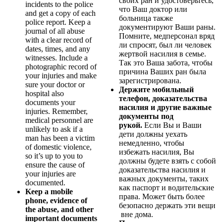
своих ран и удостоверьтесь,
incidents to the police
что Ваш доктор или
and get a copy of each
больница также
police report. Keep a
документируют Ваши раны.
journal of all abuse
Помните, медперсонал вряд
with a clear record of
ли спросят, был ли человек
dates, times, and any
жертвой насилия в семье.
witnesses. Include a
Так это Ваша забота, чтобы
photographic record of
причина Ваших ран была
your injuries and make
зарегистрирована.
sure your doctor or
Держите мобильный
hospital also
телефон, доказательства
documents your
насилия и другие важные
injuries. Remember,
документы под
medical personnel are
рукой.
Если Вы и Ваши
unlikely to ask if a
дети должны уехать
man has been a victim
немедленно, чтобы
of domestic violence,
избежать насилия, Вы
so it’s up to you to
должны будете взять с собой
ensure the cause of
доказательства насилия и
your injuries are
важных документы, таких
documented.
как паспорт и водительские
Keep a mobile
права. Может быть более
phone, evidence of
безопасно держать эти вещи
the abuse, and other
вне дома.
important documents