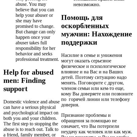
abuse. You may
невозможно.
believe that you can
help your abuser or
Помощь для
she may have
оскорбленных
promised to change.
But change can only
мужчин: Нахождение
happen once your
поддержки
abuser takes full
responsibility for her
behavior and seeks
Насилие в семье и унижения
professional treatment.
могут оказать серьезное
физическое и психологическое
Help for abused
влияние и на Вас и на Ваших
детей. Поэтому ситуацию надо
men: Finding
менять. Поговорите с другом,
support
членом семьи или кем-то еще,
кому Вы доверяете или позвоните
по горячей линии или телефону
Domestic violence and abuse
доверия.
can have a serious physical
and psychological impact on
Признание проблемы и
both you and your children.
обращения за помощью не
The first step to stopping the
означает, что Вы потерпели
abuse is to reach out. Talk to
неудачу как человек или как муж.
a friend, family member, or