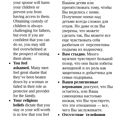
your spouse will harm
Вашим детям или
your children or
препятствовать тому, чтобы
prevent you from
Вы виделись с ними.
having access to them.
Получение опеки над
Obtaining custody of
детьми всегда сложно для
children is always
отцов. Но даже если Вы
challenging for fathers,
уверены, что можете
but even if you are
сделать так, Вы можете все
confident that you can
еще чувствовать себя
do so, you may still
разбитым от перспективы
feel overwhelmed at
подъема их водиночку.
the prospect of raising
Вам стыдно.
Много
them alone.
мужчин чувствуют большой
You feel
позор, что они были избиты
ashamed.
Many men
женщиной и их роль как
feel great shame that
защитника и добытчика для
they’ve been beaten
семьи подорвана.
down by a woman or
Ваши религиозные
failed in their role as
верования
диктуют, что Вы
protector and provider
остаетесь, или Ваша
for the family.
самооценка настолько
Your religious
низкая, что Вы чувствуете,
beliefs
dictate that you
что эти отношения — все,
stay or your self-worth
чего Вы заслуживаете.
is so low that you feel
Отсутствие телефонов