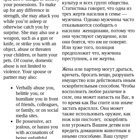
культур и всех групп общества.
your possessions. To make
Статистика говорит, что одна из
up for any difference in
трех жертв насилия в семье —
strength, she may attack you
мужчина. Однако мужчины часто
while you’re asleep or
отказываются сообщить о
otherwise catch you by
насилии женщинами, потому что
surprise. She may also use a
они чувствуют смущение, или
weapon, such as a gun or
они боятся, что им не поверят.
knife, or strike you with an
Или хуже того, полиция
object, abuse or threaten
предположит что, мужчина
your children, or harm your
преступник, а не жертва.
pets. Of course, domestic
abuse is not limited to
Жена или партнер могут драться,
violence. Your spouse or
кричать, бросать вещи, разрушать
partner may also:
имущество или действовать иным
оскорбительным способом. Чтобы
Verbally abuse you,
восполнить любое различие в
belittle you, or
силе, она может напасть на Вас, в
humiliate you in front
то время как Вы спите или иначе
of friends, colleagues,
застать врасплох. Она может
or family, or on social
также использовать оружие, как
media sites.
нож или пистолет, оскорблять
Be possessive, act
или угрожать Вашим детям или
jealous, or harass you
вредить домашним животным и
with accusations of
иными способами. Ваш супруг
being unfaithful.