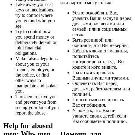
или партнер могут также:
Take away your car
keys or medications,
Устно оскорблять Вас,
try to control where
умалять Ваши заслуги перед
you go and who you
друзьями, коллегами или
see.
семьей, или в социальных
Try to control how
сетях.
you spend money or
Быть ревнивой или
deliberately default on
обвинять, что Вы неверны.
joint financial
Забрать ключи от машины,
obligations.
попытайтесь
Make false allegations
контролировать, куда Вы
about you to your
ходите и кого видите.
friends, employer, or
Пытаться управлять
the police, or find
Вашими личными тратами.
other ways to
Оклеветать Вас перед
manipulate and isolate
друзьям, работодателем или
you.
полицей.
Threaten to leave you
Попытаться изолировать
and prevent you from
Вас от общения.
seeing your kids if you
Угрожать, что Вы не
report the abuse.
увидете своих детей, если
Вы сообщаете в полицию.
Help for abused
men: Why men
Помощь для