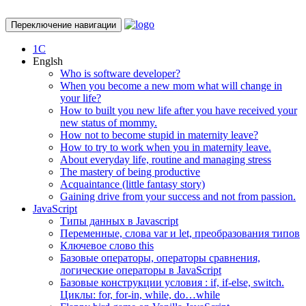
Переключение навигации
1С
Englsh
Who is software developer?
When you become a new mom what will change in
your life?
How to built you new life after you have received your
new status of mommy.
How not to become stupid in maternity leave?
How to try to work when you in maternity leave.
About everyday life, routine and managing stress
The mastery of being productive
Acquaintance (little fantasy story)
Gaining drive from your success and not from passion.
JavaScript
Типы данных в Javascript
Переменные, слова var и let, преобразования типов
Ключевое слово this
Базовые операторы, операторы сравнения,
логические операторы в JavaScript
Базовые конструкции условия : if, if-else, switch.
Циклы: for, for-in, while, do…while