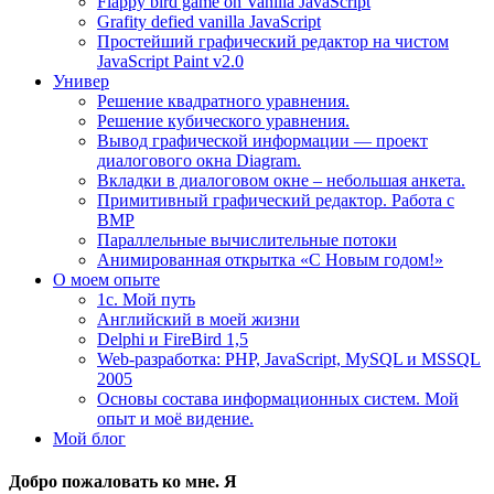
Flappy bird game on Vanilla JavaScript
Grafity defied vanilla JavaScript
Простейший графический редактор на чистом
JavaScript Paint v2.0
Универ
Решение квадратного уравнения.
Решение кубического уравнения.
Вывод графической информации — проект
диалогового окна Diagram.
Вкладки в диалоговом окне – небольшая анкета.
Примитивный графический редактор. Работа с
BMP
Параллельные вычислительные потоки
Анимированная открытка «С Новым годом!»
О моем опыте
1с. Мой путь
Английский в моей жизни
Delphi и FireBird 1,5
Web-разработка: PHP, JavaScript, MySQL и MSSQL
2005
Основы состава информационных систем. Мой
опыт и моё видение.
Мой блог
Добро пожаловать ко мне. Я